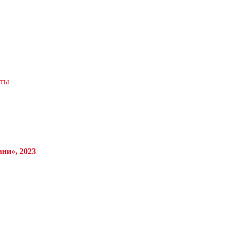
кты
ни», 2023