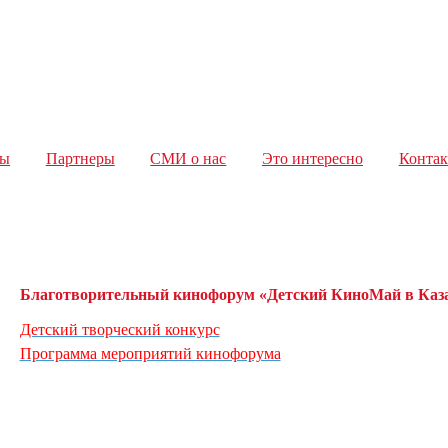
ды
Партнеры
СМИ о нас
Это интересно
Конта
Благотворительный кинофорум «Детский КиноМай в Каза
Детский творческий конкурс
Программа мероприятий кинофорума