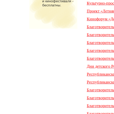
и кинофестиваля -
Культурно-прос
бесплатны.
Проект «Летня
Кинофорум «Д
Благотворител
Благотворител
Благотворител
Благотворител
Благотворител
Дни детского Р
Республиканск
Республиканск
Благотворител
Благотворител
Благотворител
Благотворител