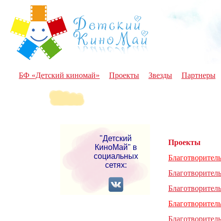
БФ «Детский киномай»
Проекты
Звезды
Партнеры
"Детский
Проекты
КиноМай" в
социальных
Благотворител
сетях:
Благотворител
Благотворител
Благотворител
Благотворител