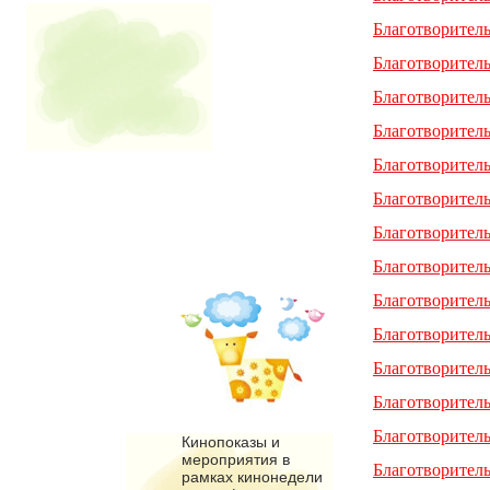
Благотворител
Благотворител
Благотворител
Благотворител
Благотворител
Благотворител
Благотворител
Благотворител
Благотворител
Благотворител
Благотворитель
Благотворител
Благотворител
Кинопоказы и
мероприятия в
Благотворител
рамках кинонедели