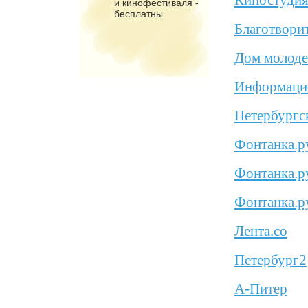
Киностуди
и кинофестиваля -
бесплатны.
Благотвори
Дом молоде
Информацио
Петербургс
Фонтанка.р
Фонтанка.р
Фонтанка.р
Лента.со
Петербург2
А-Питер