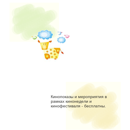
Кинопоказы и мероприятия в
рамках кинонедели и
кинофестиваля - бесплатны.