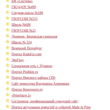
БФ «Система»
ГБС(к)ОУ №499
Средняя школа №188
ГБОУСОШ №515
Школа №606
ГБОУСОШ №21
Дневник, Кировская гимназия
Школа № 324
Вечерний Петербург
Портал KudaGo.com
ЭкоГрад
Социальная сеть г. Пушкин
Портал Pushkin.ru
Портал Невского района СПб
Сайт режиссера Владимира Аленикова
Портал Кинотеатр.ру
«Peterburg 2»
Сестрорецк, неофициальный городской сайт
Портал актуальных новостей и событий Made in Piter